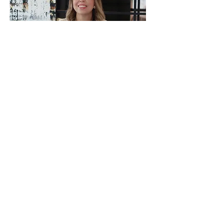
Anne Weege
Artista plástica
Para pedidos, informações e
comentários, entre em contato: