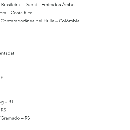
Brasileira – Dubai – Emirados Árabes
era – Costa Rica
te Contemporânea del Huila – Colômbia
sentada)
SP
ng – RJ
– RS
ão/Gramado – RS