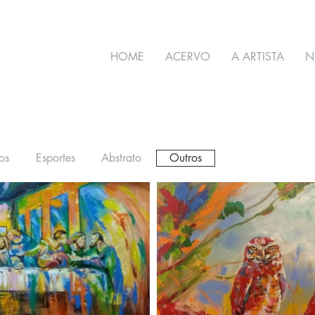
HOME
ACERVO
A ARTISTA
N
os
Esportes
Abstrato
Outros